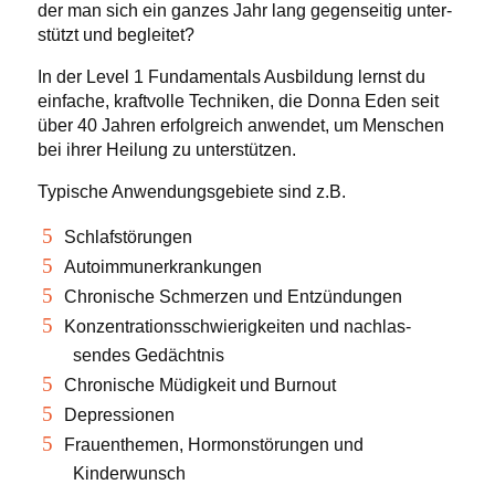
der man sich ein ganzes Jahr lang gegen­seitig unter­
stützt und begleitet?
In der Level 1 Funda­mentals Ausbildung lernst du
einfache, kraft­volle Techniken, die Donna Eden seit
über 40 Jahren erfolg­reich anwendet, um Menschen
bei ihrer Heilung zu unterstützen.
Typische Anwen­dungs­ge­biete sind z.B.
Schlaf­stö­rungen
Autoim­mun­erkran­kungen
Chronische Schmerzen und Entzündungen
Konzen­tra­ti­ons­schwie­rig­keiten und nachlas­
sendes Gedächtnis
Chronische Müdigkeit und Burnout
Depres­sionen
Frauen­themen, Hormon­stö­rungen und
Kinderwunsch