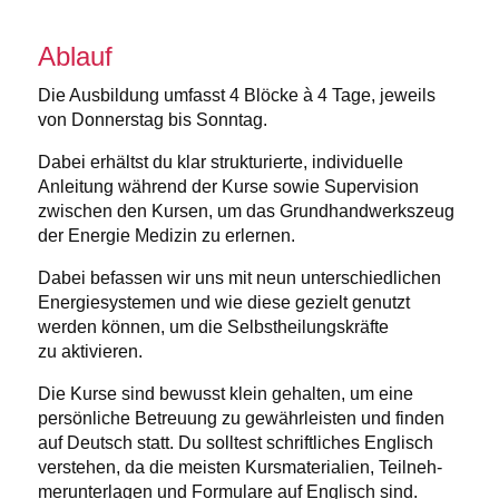
Ablauf
Die Ausbildung umfasst 4 Blöcke à 4 Tage, jeweils
von Donnerstag bis Sonntag.
Dabei erhältst du klar struk­tu­rierte, indivi­duelle
Anleitung während der Kurse sowie Super­vision
zwischen den Kursen, um das Grund­hand­werkszeug
der Energie Medizin zu erlernen.
Dabei befassen wir uns mit neun unter­schied­lichen
Energie­sys­temen und wie diese gezielt genutzt
werden können, um die Selbst­hei­lungs­kräfte
zu aktivieren.
Die Kurse sind bewusst klein gehalten, um eine
persön­liche Betreuung zu gewähr­leisten und finden
auf Deutsch statt. Du solltest schrift­liches Englisch
verstehen, da die meisten Kursma­te­rialien, Teilneh­
mer­un­ter­lagen und Formulare auf Englisch sind.