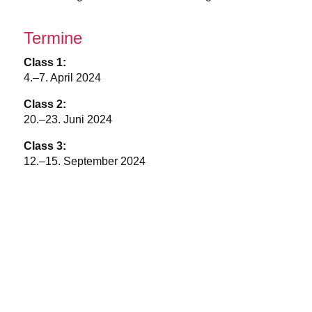
Termine
Class 1:
4.–7. April 2024
Class 2:
20.–23. Juni 2024
Class 3:
12.–15. September 2024
Class 4:
12.–15. Dezember 2024
Unter­kunft
Die Unter­bringung findet im Einzel oder Doppel­
zimmer zu spezi­ellen Sonder­kon­di­tionen statt. Die
Preise liegen zwischen 80,- und 100,- EUR pro Nacht